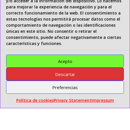
y/o acceder a la información del dispositivo. Lo hacemos
PLASTISOL & ADITIVOS
para mejorar la experiencia de navegación y para el
correcto funcionamiento de la web. El consentimiento a
CUSTOM MOLDS
estas tecnologías nos permitirá procesar datos como el
comportamiento de navegación o las identificaciones
Clients Menu
únicas en este sitio. No consentir o retirar el
Home
consentimiento, puede afectar negativamente a ciertas
Shop
características y funciones.
Client Area
Acepto
Wishlist
Blog
Descartar
Contact
Preferencias
Shipping & Returns
Política de cookies
Privacy Statement
Impressum
Legal information
Payment methods
Terms and Conditions